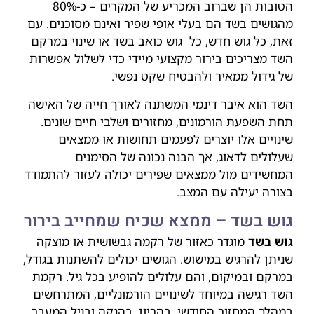
הטובות הן שברוב המכריע של המקרים – כ-80%
מהגושים בשד הם בעלי אופי שפיר ואינם מסוכנים. עם
זאת, כל גוש חדש, כל גוש כואב בשד או שינוי במרקם
השד מצריכים בירור מקצועי מיידי כדי לשלול אפשרות
של גידול ממאיר ולהבטיח שקט נפשי.
השד הוא איבר דינמי המשתנה לאורך חייה של האישה
תחת השפעת הורמונים, מחזורים ושלבי חיים שונים.
שינויים אלו יוצרים לפעמים תחושות או ממצאים
שעלולים לדאוג, אך הבנה נכונה של הסימנים
המחשידים מול ממצאים שפירים יכולה לעזור להתמודד
בצורה יעילה עם המצב.
גוש בשד – ממצא שכיח שמחייב בירור
גוש בשד
מוגדר כאזור של רקמה גבשושית או מוצקה
שניתן להרגיש במישוש. הגושים יכולים להשתנות בגודל,
במרקם ובמיקום, והם עלולים להופיע בכל גיל. רקמת
השד רגישה במיוחד לשינויים הורמונליים, המתרחשים
במהלך המחזור החודשי, בהריון, בהנקה ובגיל המעבר.