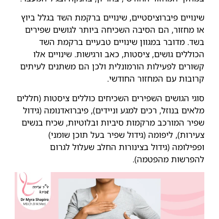
שינויים פיברוציסטיים, שינויים ברקמת השד בגלל ביוץ
או מחזור, הם הסיבה השכיחה ביותר לגושים שפירים
בשד. מדובר במגוון שינויים טבעיים ברקמת השד
הכוללים גושים, ציסטות, כאב ורגישות. שינויים אלו
קשורים לפעילות הורמונלית ולכן הם משתנים לעיתים
קרובות עם המחזור החודשי.
סוגי הגושים השפירים השכיחים כוללים ציסטות (חללים
מלאים בנוזל, רכים למגע וניידים), פיברואדנומה (גידול
שפיר המורכב מרקמות סיביות ובלוטיות, שכיח בנשים
צעירות), ליפומה (גידול שפיר בעל תוכן שומני)
ופפילומה (גידול בצינורות החלב שעלול לגרום
להפרשות מהפטמה).