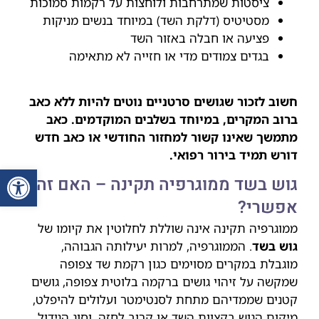
ציסטות שמתרחבות ולוחצות על רקמות סמוכות
מסטיטיס (דלקת השד) במיוחד בנשים מניקות
פציעה או חבלה באזור השד
בגדים צמודים מדי או חזייה לא מתאימה
חשוב לזכור שגושים סרטניים נוטים להיות ללא כאב
ברוב המקרים, במיוחד בשלבים המוקדמים. כאב
מתמשך שאינו קשור למחזור החודשי או כאב חדש
דורש תמיד בירור רפואי.
פתח סרג
גוש בשד ממוגרפיה תקינה – האם זה
אפשרי?
ממוגרפיה תקינה אינה שוללת לחלוטין את קיומו של
גוש בשד
. הממוגרפיה, למרות יעילותה הגבוהה,
מוגבלת במקרים מסוימים כגון רקמת שד צפופה
שמקשה על זיהוי גושים ברקמה בלוטית צפופה, גושים
קטנים שממדיהם מתחת לסנטימטר ועלולים להיפלט,
מיקום הגוש בקצוות השד או קרוב לחזה, וסוג הגידול