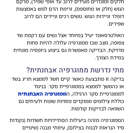
חלקים ומוגדרים מעידים לרוב על אופי שפיר), מרקם
הגוש (חלק או מחוספס), זרימת הדם לגוש באמצעות
דופלר וניידות הגוש. גושים רכים וניידים הם לרוב
שפירים.
האולטרסאונד יעיל במיוחד אצל נשים עם רקמת שד
צפופה, מצב שבו ממוגרפיה עלולה להיות פחות
מדויקת. הבדיקה מאפשרת גם ביצוע ביופסיה מונחית
במידת הצורך.
מתי נדרשת ממוגרפיה אבחנתית?
בדיקה זו מתבצעת כאשר קיים חשד לממצא חריג בשד
או כהמשך לממצא בממוגרפיית סקר. בניגוד
לממוגרפיית סקר הרגילה, ה
ממוגרפיה האבחנתית
כוללת צילומים ממוקדים מזוויות שונות ולעיתים גם
השוואה לבדיקות קודמות.
הממוגרפיה מזהה ביעילות הסתיידויות חשודות (נקודות
סיד הנראות לבנות בצילום), עיוותי מבנה (שינויים