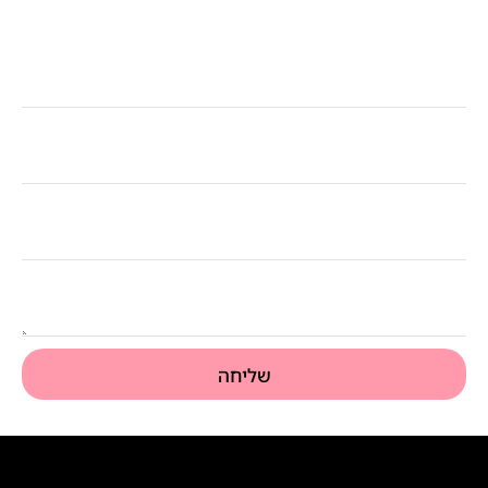
7815799
ייעוץ פני אלינו בהקדם
שליחה