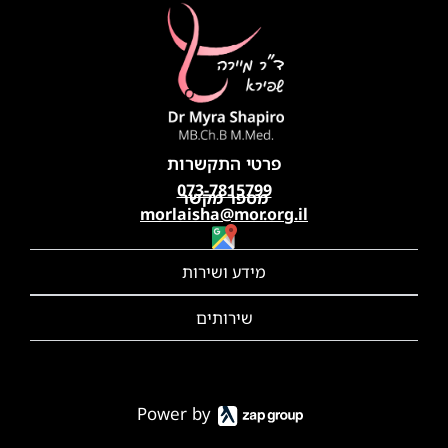
פרטי התקשרות
073-7815799
מספר מקשר
morlaisha@mor.org.il
מידע ושירות​
שירותים​
Power by